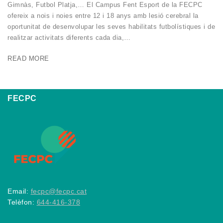
Gimnàs, Futbol Platja,… El Campus Fent Esport de la FECPC
ofereix a nois i noies entre 12 i 18 anys amb lesió cerebral la
oportunitat de desenvolupar les seves habilitats futbolístiques i de
realitzar activitats diferents cada dia,…
READ MORE
FECPC
Email:
fecpc@fecpc.cat
Telèfon:
644-416-378