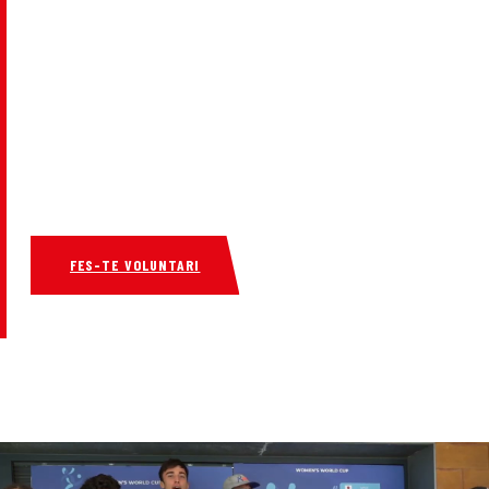
VOLUNTARIAT
Viu en primera persona l’esport adaptat i fes-te voluntari a les
nostres activitats i esdeveniments internacionals!
FES-TE VOLUNTARI