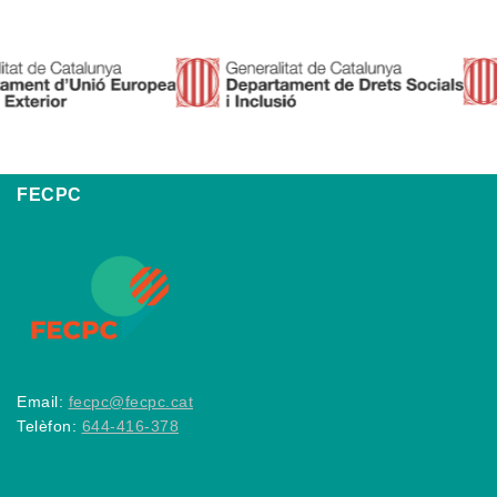
FECPC
Email:
fecpc@fecpc.cat
Telèfon:
644-416-378