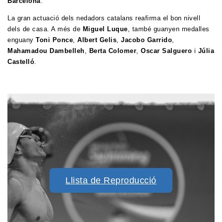
Barcelona
.
La gran actuació dels nedadors catalans reafirma el bon nivell
dels de casa. A més de
Miguel Luque
, també guanyen medalles
enguany
Toni Ponce
,
Albert Gelis
,
Jacobo Garrido
,
Mahamadou Dambelleh
,
Berta Colomer
,
Oscar Salguero
i
Júlia
Castelló
.
Llista de Reproducció