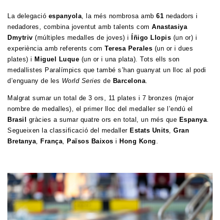
La delegació
espanyola
, la més nombrosa amb
61
nedadors i
nedadores, combina joventut amb talents com
Anastasiya
Dmytriv
(múltiples medalles de joves) i
Íñigo Llopis
(un or) i
experiència amb referents com
Teresa Perales
(un or i dues
plates) i
Miguel Luque
(un or i una plata). Tots ells son
medallistes Paralímpics que també s’han guanyat un lloc al podi
d’enguany de les
World Series
de
Barcelona
.
Malgrat sumar un total de 3 ors, 11 plates i 7 bronzes (major
nombre de medalles), el primer lloc del medaller se l’endú el
Brasil
gràcies a sumar quatre ors en total, un més que
Espanya
.
Segueixen la classificació del medaller
Estats Units
,
Gran
Bretanya
,
França
,
Països Baixos
i
Hong Kong
.