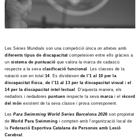
Les Sèries Mundials son una competició única on atletes amb
diferents tipus de discapacitat
competeixen entre ells gràcies a
un
sistema de puntuació
que valora la marca de cadascú
respecte a la seva
clasificació funcional
. Les classes de la
natació son en total
14
. Es divideixen
de l’1 al 10 per la
discapacitat física
,
de l’11 al 13 per la discapacitat visual
i
el
14 per la discapacitat intel·lectual
. D’aquesta manera, els
nedadors i nedadores
puntuen
respecte la seva
marca
i el
rècord
del món
existent de la seva classe i prova corresponent.
Les
Para Swimming World Series Barcelona 2026
son propietat
de
World Para Swimming
i compten amb l’organització local de
la
Federació Esportiva Catalana de Persones amb Lesió
Cerebral
.