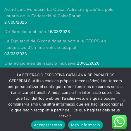
Acord amb Fundació La Caixa: Activitats gratuïtes pels
usuaris de la Federació al CaixaForum
27/05/2026
De Barcelona al món
26/03/2026
La Diputació de Girona dona suport a la FECPC en
l’adquisició d’un nou vehicle adaptat
03/03/2026
Una edició més de natació inclusiva
20/01/2026
Gràcies, President!
13/01/2026
La FEDERACIÓ ESPORTIVA CATALANA DE PARALÍTICS
CEREBRALS utilitza cookies pròpies (necessàries) i de tercers
per personalitzar el contingut, oferir funcions de xarxes socials
i analitzar el trànsit. A més, compartim informació sobre l'ús
que faci del lloc web per l'anàlisi web, els quals poden
2026
combinar-la amb una altra informació que els hagi proporcionat
FECPC – Federació Esportiva Catalana de Persones amb Lesió
o que hagin recopilat a partir de 'l'ús que hagi fet dels seus
Cerebral
serveis.
| Theme by
Spiracle Themes
Acceptar totes
Més Informació