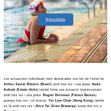
Resultats
Les actuacions individuals més destacades son les de l’estel·lar
Arthur Xavier Ribeiro
(
Brasil
) amb tres ors i una plata.
Katie
Kubiak
(
Estats Units
) també firma una actuació impressionant
amb tres ors i una plata.
Rogier Dorsman
(
Països Baixos
)
guanya tres ors i un bronze,
Yui Lam Chan
(
Hong Kong
) també
es fa amb tres ors i
Alice Tai
(
Gran Bretanya
) suma dos ors a