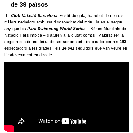
de 39 països
El
Club Natació Barcelona
, vestit de gala, ha rebut de nou els
millors nedadors amb una discapacitat del món. Ja és el segon
any que les
Para Swimming World Series
– Sèries Mundials de
Natació Paralímpica – s’aturen a la ciutat comtal. Malgrat ser la
segona edició, no deixa de ser sorprenent i inspirador per als
193
espectadors a les grades i els
14.841
seguidors que van veure en
l’esdeveniment en directe.