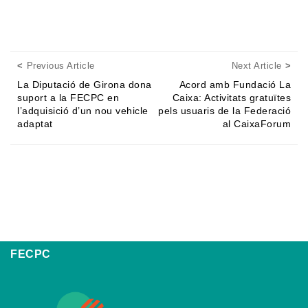
Posts navigation
Previous Article
Next
Previous Article
Next Article
La Diputació de Girona dona
Acord amb Fundació La
suport a la FECPC en
Caixa: Activitats gratuïtes
l’adquisició d’un nou vehicle
pels usuaris de la Federació
adaptat
al CaixaForum
FECPC