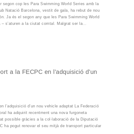
per segon cop les Para Swimming World Series amb la
ub Natació Barcelona, vestit de gala, ha rebut de nou
món. Ja és el segon any que les Para Swimming World
– s’aturen a la ciutat comtal. Malgrat ser la…
rt a la FECPC en l’adquisició d’un
n l’adquisició d’un nou vehicle adaptat La Federació
ral ha adquirit recentment una nova furgoneta
t possible gràcies a la col·laboració de la Diputació
ha pogut renovar el seu mitjà de transport particular