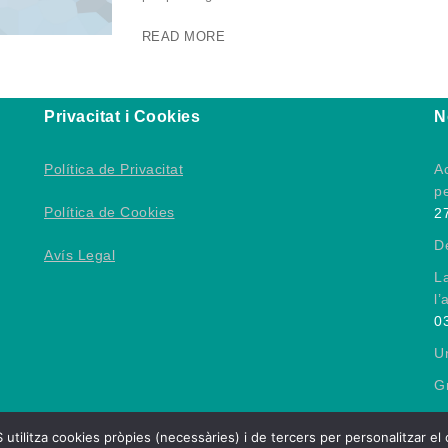
READ MORE
Privacitat i Cookies
N
Política de Privacitat
Ac
p
Política de Cookies
2
D
Avís Legal
L
l’
0
Un
Gr
 cookies pròpies (necessàries) i de tercers per personalitzar el conti