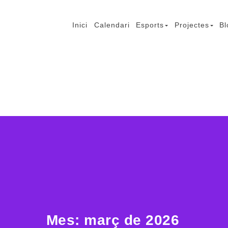
Inici
Calendari
Esports
Projectes
Bl
mb Lesió Cerebral
Mes:
març de 2026