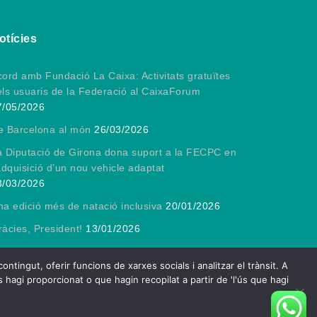
otícies
ord amb Fundació La Caixa: Activitats gratuïtes
els usuaris de la Federació al CaixaForum
7/05/2026
e Barcelona al món
26/03/2026
a Diputació de Girona dona suport a la FECPC en
adquisició d’un nou vehicle adaptat
3/03/2026
a edició més de natació inclusiva
20/01/2026
àcies, President!
13/01/2026
ngut, oferir funcions de xarxes socials i analitzar el trànsit. A
 hagi proporcionat o que hagin recopilat a partir de 'l'ús que hagi
e by
Spiracle Themes