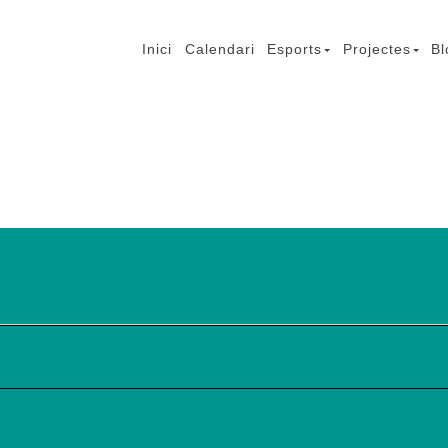
Inici
Calendari
Esports
Projectes
Bl
mb Lesió Cerebral