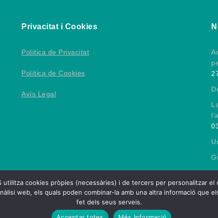
Privacitat i Cookies
N
Política de Privacitat
Ac
p
Política de Cookies
2
D
Avís Legal
L
l’
0
Un
Gr
 cookies pròpies (necessàries) i de tercers per personalitzar el conti
nàlisi web, els quals poden combinar-la amb una altra informació que els
fet dels seus serveis.
ció Esportiva Catalana de Persones amb Lesió Cerebral
| Them
Acceptar totes
Més Informació