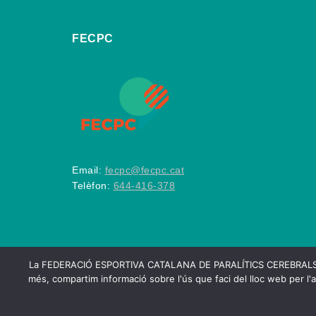
FECPC
Email:
fecpc@fecpc.cat
Telèfon:
644-416-378
La FEDERACIÓ ESPORTIVA CATALANA DE PARALÍTICS CEREBRALS utilitza
més, compartim informació sobre l'ús que faci del lloc web per l'a
2026
FECPC – Federa