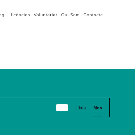
og
Llicències
Voluntariat
Qui Som
Contacte
Navegació
Llista
Mes
de
visualitzacions
Esdeveniment