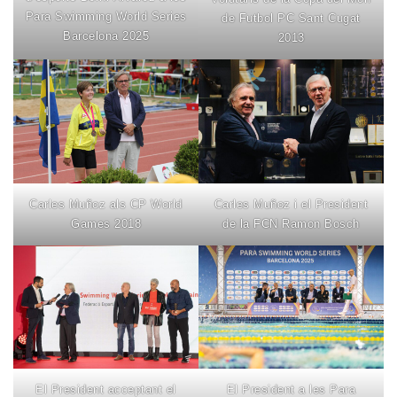
Para Swimming World Series
de Futbol PC Sant Cugat
Barcelona 2025
2013
Carles Muñoz als CP World
Carles Muñoz i el President
Games 2018
de la FCN Ramon Bosch
El President acceptant el
El President a les Para