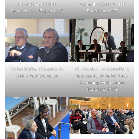
reconeixement dels
Swimming World Series
Guardons de l’Esport 2024
Barcelona 2025
Carles Muñoz i l’alcalde de
El President i el Conseller a
Salou Pere Granados
la presentació de les Para
Swimming World Series
Barcelona 2025