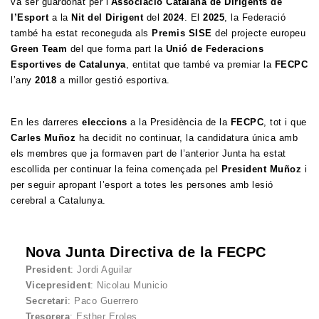
va ser guardonat per l’
Associació Catalana de Dirigents de
l’Esport
a la
Nit del Dirigent
del
2024
. El
2025
, la Federació
també ha estat reconeguda als
Premis SISE
del projecte europeu
Green Team
del que forma part la
Unió de Federacions
Esportives de Catalunya
, entitat que també va premiar la
FECPC
l’any
2018
a millor gestió esportiva.
En les darreres
eleccions
a la Presidència de la
FECPC
, tot i que
Carles Muñoz
ha decidit no continuar, la candidatura única amb
els membres que ja formaven part de l’anterior Junta ha estat
escollida per continuar la feina començada pel
President Muñoz
i
per seguir apropant l’esport a totes les persones amb lesió
cerebral a Catalunya.
Nova Junta Directiva de la FECPC
President
: Jordi Aguilar
Vicepresident
: Nicolau Municio
Secretari
: Paco Guerrero
Tresorera
: Esther Eroles