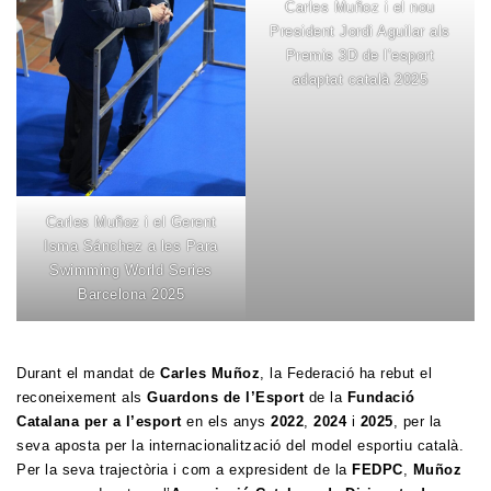
Carles Muñoz i el nou
President Jordi Aguilar als
Premis 3D de l’esport
adaptat català 2025
Carles Muñoz i el Gerent
Isma Sánchez a les Para
Swimming World Series
Barcelona 2025
Durant el mandat de
Carles Muñoz
, la Federació ha rebut el
reconeixement als
Guardons de l’Esport
de la
Fundació
Catalana per a l’esport
en els anys
2022
,
2024
i
2025
, per la
seva aposta per la internacionalització del model esportiu català.
Per la seva trajectòria i com a expresident de la
FEDPC
,
Muñoz