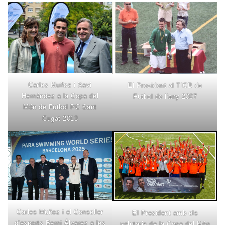
Carles Muñoz i Xavi
El President al TICB de
Hernández a la Copa del
Futbol de l’any 2007
Món de Futbol PC Sant
Cugat 2013
Carles Muñoz i el Conseller
El President amb els
d’esports Berni Álvarez a les
volutaris de la Copa del Món