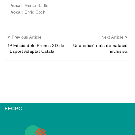
Vocal
: Mercè Batlle
Vocal
: Enric Coch
Posts navigation
Previous Article
Next
Previous Article
Next Article
1ª Edició dels Premis 3D de
Una edició més de natació
l’Esport Adaptat Català
inclusiva
FECPC