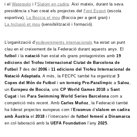
i el
Waterpolo
i l’
Slalom en cadira
. Així mateix, durant la seva
presidència s’han creat els projectes del
Fent Esport
(escola
esportiva),
La Boccia et mou
(Boccia per a gent gran) i
La Inclusió et mou
(sensibilització i formació).
L’organització d’
esdeveniments internacionals
ha estat un punt
clau en el creixement de la Federació durant aquests anys. El
futbol
i la
natació
han estat els grans protagonistes amb
19
edicions del Trofeu Internacional Ciutat de Barcelona de
Futbol 7
des del
2006
i
11 edicions del Trofeu Internacional de
Natació Adaptada
. A més, la FECPC també ha organitzat
3
Copes del Món de Futbol
i
un torneig Pre-Paralímpic
a
Salou
,
un
Europeu de Boccia
, uns
CP World Games 2018
a
Sant
Cugat
i les
Para Swimming World Series Barcelona
com a
competició més recent. Amb
Carles Muñoz
, la Federació també
ha liderat projectes europeus com l’
Erasmus
d’
slalom en cadira
amb Àustria
el
2018
i l’intercanvi de
futbol femení a Dinamarca
en col·laboració amb la
UEFA Foundation
l’any
2025
.