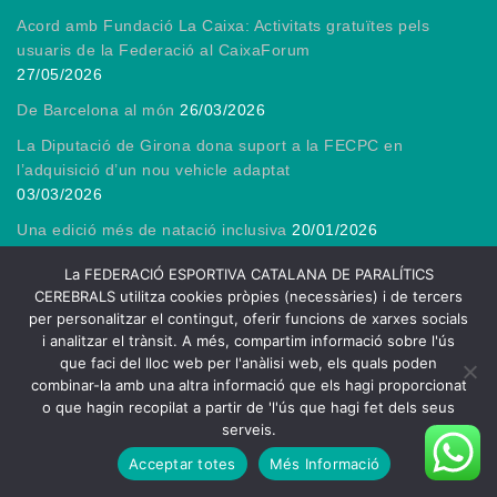
Acord amb Fundació La Caixa: Activitats gratuïtes pels
usuaris de la Federació al CaixaForum
27/05/2026
De Barcelona al món
26/03/2026
La Diputació de Girona dona suport a la FECPC en
l’adquisició d’un nou vehicle adaptat
03/03/2026
Una edició més de natació inclusiva
20/01/2026
Gràcies, President!
13/01/2026
La FEDERACIÓ ESPORTIVA CATALANA DE PARALÍTICS
CEREBRALS utilitza cookies pròpies (necessàries) i de tercers
per personalitzar el contingut, oferir funcions de xarxes socials
i analitzar el trànsit. A més, compartim informació sobre l'ús
que faci del lloc web per l'anàlisi web, els quals poden
2026
combinar-la amb una altra informació que els hagi proporcionat
FECPC – Federació Esportiva Catalana de Persones amb Lesió
o que hagin recopilat a partir de 'l'ús que hagi fet dels seus
Cerebral
serveis.
| Theme by
Spiracle Themes
Acceptar totes
Més Informació