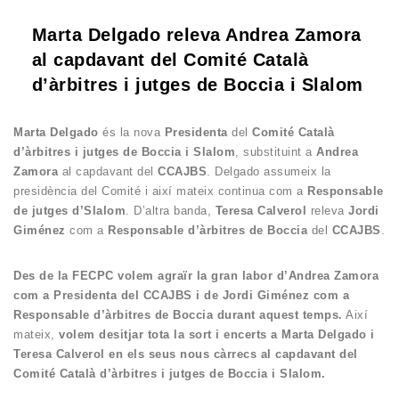
Marta Delgado releva Andrea Zamora
al capdavant del Comité Català
d’àrbitres i jutges de Boccia i Slalom
Marta Delgado
és la nova
Presidenta
del
Comité Català
d’àrbitres i jutges de Boccia i Slalom
, substituint a
Andrea
Zamora
al capdavant del
CCAJBS
. Delgado assumeix la
presidència del Comité i així mateix continua com a
Responsable
de jutges d’Slalom
. D’altra banda,
Teresa Calverol
releva
Jordi
Giménez
com a
Responsable d’àrbitres de Boccia
del
CCAJBS
.
Des de la FECPC volem agraïr la gran labor d’Andrea Zamora
com a Presidenta del CCAJBS i de Jordi Giménez com a
Responsable d’àrbitres de Boccia durant aquest temps.
Així
mateix,
volem desitjar tota la sort i encerts a Marta Delgado i
Teresa Calverol en els seus nous càrrecs al capdavant del
Comité Català d’àrbitres i jutges de Boccia i Slalom.