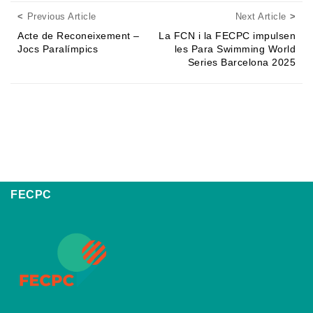
Posts navigation
Previous Article
Next
Previous Article
Next Article
Acte de Reconeixement –
La FCN i la FECPC impulsen
Jocs Paralímpics
les Para Swimming World
Series Barcelona 2025
FECPC