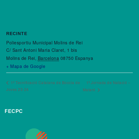
RECINTE
Poliesportiu Municipal Molins de Rei
C/ Sant Antoni Maria Claret, 1 bis
Molins de Rei
,
Barcelona
08750
Espanya
+ Mapa de Google
1ª Tecnificació Catalana de Boccia de
1ª Jornada de Natació –
Joves 23-24
Mataró
FECPC