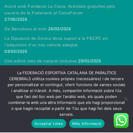
Acord amb Fundació La Caixa: Activitats gratuïtes pels
usuaris de la Federació al CaixaForum
27/05/2026
De Barcelona al món
26/03/2026
La Diputació de Girona dona suport a la FECPC en
l’adquisició d’un nou vehicle adaptat
03/03/2026
Una edició més de natació inclusiva
20/01/2026
Gràcies, President!
13/01/2026
La FEDERACIÓ ESPORTIVA CATALANA DE PARALÍTICS
CEREBRALS utilitza cookies pròpies (necessàries) i de tercers
per personalitzar el contingut, oferir funcions de xarxes socials
i analitzar el trànsit. A més, compartim informació sobre l'ús
que faci del lloc web per l'anàlisi web, els quals poden
2026
combinar-la amb una altra informació que els hagi proporcionat
FECPC – Federació Esportiva Catalana de Persones amb Lesió
o que hagin recopilat a partir de 'l'ús que hagi fet dels seus
Cerebral
serveis.
| Theme by
Spiracle Themes
Acceptar totes
Més Informació