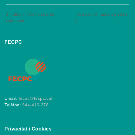
Futbol 7 – Campionat de
Natació – Ct. Espanya Clubs
Catalunya
FECPC
Email:
fecpc@fecpc.cat
Telèfon:
644-416-378
Privacitat i Cookies