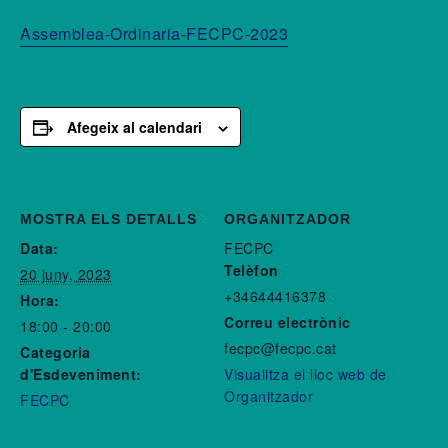
Assemblea-Ordinaria-FECPC-2023
Afegeix al calendari
MOSTRA ELS DETALLS
ORGANITZADOR
Data:
FECPC
Telèfon
20 juny, 2023
+34644416378
Hora:
Correu electrònic
18:00 - 20:00
fecpc@fecpc.cat
Categoria
d'Esdeveniment:
Visualitza el lloc web de
Organitzador
FECPC