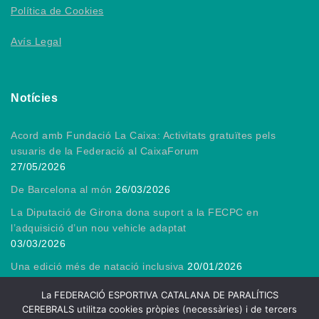
Política de Cookies
Avís Legal
Notícies
Acord amb Fundació La Caixa: Activitats gratuïtes pels
usuaris de la Federació al CaixaForum
27/05/2026
De Barcelona al món
26/03/2026
La Diputació de Girona dona suport a la FECPC en
l’adquisició d’un nou vehicle adaptat
03/03/2026
Una edició més de natació inclusiva
20/01/2026
Gràcies, President!
13/01/2026
La FEDERACIÓ ESPORTIVA CATALANA DE PARALÍTICS
CEREBRALS utilitza cookies pròpies (necessàries) i de tercers