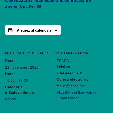
Convocatòria Tecnificacions de Boccia de
Joves_Nov.Des25
Afegeix al calendari
MOSTRA ELS DETALLS
ORGANITZADOR
Data:
FECPC
Telèfon
22 novembre, 2025
+34644416378
Hora:
Correu electrònic
10:00 - 17:30
fecpc@fecpc.cat
Categoria
d'Esdeveniment:
Visualitza el lloc web de
Organitzador
boccia