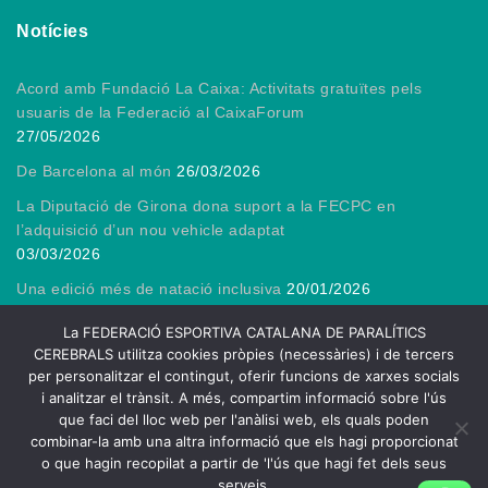
Notícies
Acord amb Fundació La Caixa: Activitats gratuïtes pels
usuaris de la Federació al CaixaForum
27/05/2026
De Barcelona al món
26/03/2026
La Diputació de Girona dona suport a la FECPC en
l’adquisició d’un nou vehicle adaptat
03/03/2026
Una edició més de natació inclusiva
20/01/2026
Gràcies, President!
13/01/2026
La FEDERACIÓ ESPORTIVA CATALANA DE PARALÍTICS
CEREBRALS utilitza cookies pròpies (necessàries) i de tercers
per personalitzar el contingut, oferir funcions de xarxes socials
i analitzar el trànsit. A més, compartim informació sobre l'ús
que faci del lloc web per l'anàlisi web, els quals poden
2026
combinar-la amb una altra informació que els hagi proporcionat
FECPC – Federació Esportiva Catalana de Persones amb Lesió
o que hagin recopilat a partir de 'l'ús que hagi fet dels seus
Cerebral
serveis.