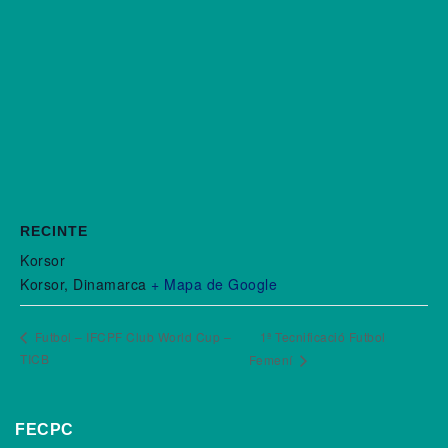
RECINTE
Korsor
Korsor
,
Dinamarca
+ Mapa de Google
Futbol – IFCPF Club World Cup –
1ª Tecnificació Futbol
TICB
Femení
FECPC