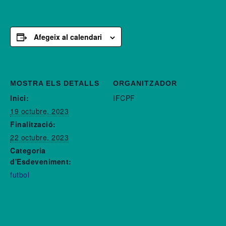
Afegeix al calendari
MOSTRA ELS DETALLS
ORGANITZADOR
Inici:
IFCPF
19 octubre, 2023
Finalització:
22 octubre, 2023
Categoria
d'Esdeveniment:
futbol