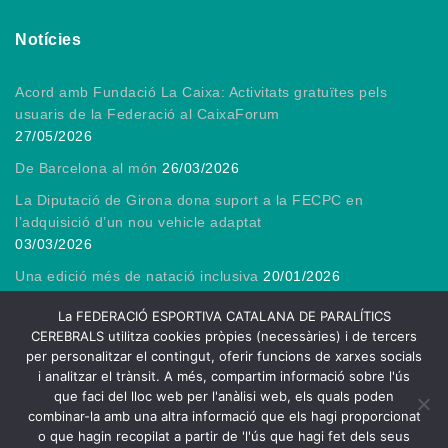
Notícies
Acord amb Fundació La Caixa: Activitats gratuïtes pels
usuaris de la Federació al CaixaForum
27/05/2026
De Barcelona al món
26/03/2026
La Diputació de Girona dona suport a la FECPC en
l’adquisició d’un nou vehicle adaptat
03/03/2026
Una edició més de natació inclusiva
20/01/2026
Gràcies, President!
13/01/2026
La FEDERACIÓ ESPORTIVA CATALANA DE PARALÍTICS
CEREBRALS utilitza cookies pròpies (necessàries) i de tercers
per personalitzar el contingut, oferir funcions de xarxes socials
i analitzar el trànsit. A més, compartim informació sobre l'ús
que faci del lloc web per l'anàlisi web, els quals poden
2026
combinar-la amb una altra informació que els hagi proporcionat
FECPC – Federació Esportiva Catalana de Persones amb Lesió
o que hagin recopilat a partir de 'l'ús que hagi fet dels seus