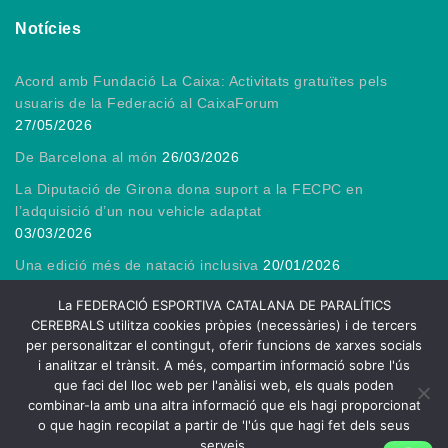
Notícies
Acord amb Fundació La Caixa: Activitats gratuïtes pels
usuaris de la Federació al CaixaForum
27/05/2026
De Barcelona al món
26/03/2026
La Diputació de Girona dona suport a la FECPC en
l’adquisició d’un nou vehicle adaptat
03/03/2026
Una edició més de natació inclusiva
20/01/2026
Gràcies, President!
13/01/2026
La FEDERACIÓ ESPORTIVA CATALANA DE PARALÍTICS
CEREBRALS utilitza cookies pròpies (necessàries) i de tercers
per personalitzar el contingut, oferir funcions de xarxes socials
i analitzar el trànsit. A més, compartim informació sobre l'ús
que faci del lloc web per l'anàlisi web, els quals poden
2026
combinar-la amb una altra informació que els hagi proporcionat
FECPC – Federació Esportiva Catalana de Persones amb Lesió
o que hagin recopilat a partir de 'l'ús que hagi fet dels seus
Cerebral
serveis.