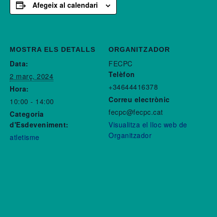
Afegeix al calendari
MOSTRA ELS DETALLS
ORGANITZADOR
Data:
FECPC
Telèfon
2 març, 2024
+34644416378
Hora:
Correu electrònic
10:00 - 14:00
fecpc@fecpc.cat
Categoria
d'Esdeveniment:
Visualitza el lloc web de
Organitzador
atletisme