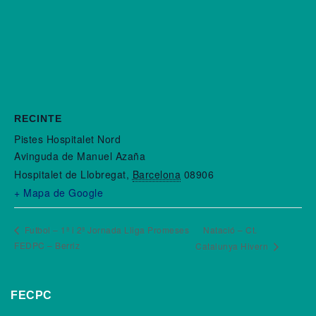
RECINTE
Pistes Hospitalet Nord
Avinguda de Manuel Azaña
Hospitalet de Llobregat
,
Barcelona
08906
+ Mapa de Google
Futbol – 1ª i 2ª Jornada Lliga Promeses
Natació – Ct.
FEDPC – Berriz
Catalunya Hivern
FECPC