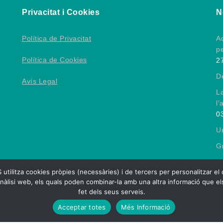
Privacitat i Cookies
N
Política de Privacitat
Ac
p
Política de Cookies
2
D
Avís Legal
L
l’
0
Un
Gr
 cookies pròpies (necessàries) i de tercers per personalitzar el conti
nàlisi web, els quals poden combinar-la amb una altra informació que els
fet dels seus serveis.
ció Esportiva Catalana de Persones amb Lesió Cerebral
| Them
Acceptar totes
Més Informació