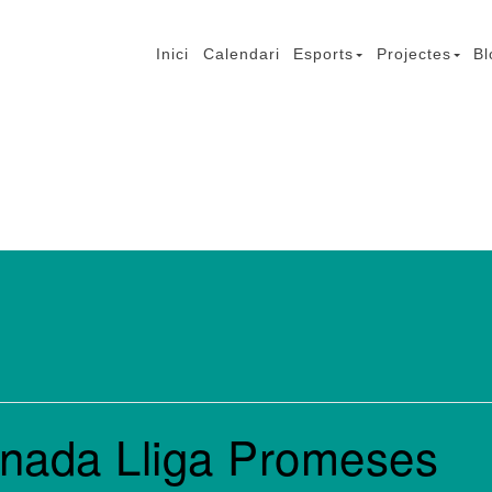
Inici
Calendari
Esports
Projectes
Bl
mb Lesió Cerebral
rnada Lliga Promeses