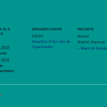
A ELS
ORGANITZADOR
RECINTE
LS
FEDPC
Madrid
Visualitza el lloc web de
Madrid
,
Espanya
Organitzador
, 2023
+ Mapa de Googl
ació:
, 2023
ia
eniment:
na