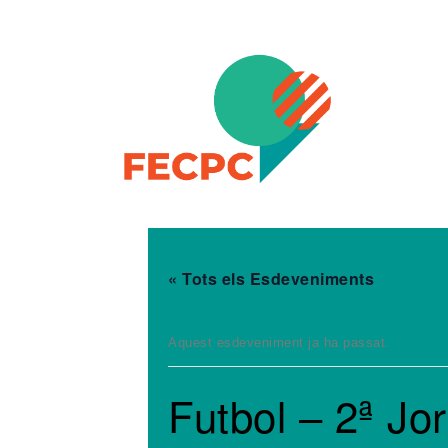
Skip to content
FECPC – Federació Esportiva Catalana de Persones a
« Tots els Esdeveniments
Aquest esdeveniment ja ha passat.
Futbol – 2ª Jo