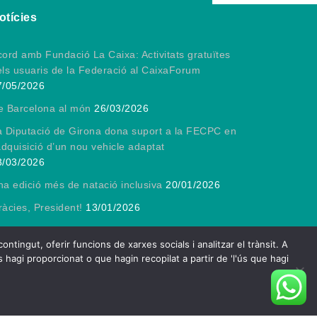
otícies
ord amb Fundació La Caixa: Activitats gratuïtes
els usuaris de la Federació al CaixaForum
7/05/2026
e Barcelona al món
26/03/2026
a Diputació de Girona dona suport a la FECPC en
adquisició d’un nou vehicle adaptat
3/03/2026
a edició més de natació inclusiva
20/01/2026
àcies, President!
13/01/2026
ngut, oferir funcions de xarxes socials i analitzar el trànsit. A
 hagi proporcionat o que hagin recopilat a partir de 'l'ús que hagi
e by
Spiracle Themes