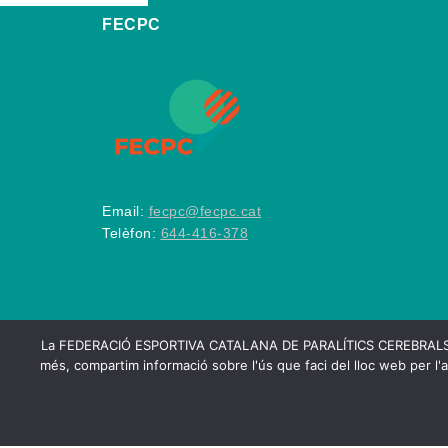
FECPC
Email:
fecpc@fecpc.cat
Telèfon:
644-416-378
La FEDERACIÓ ESPORTIVA CATALANA DE PARALÍTICS CEREBRALS utilitza
més, compartim informació sobre l'ús que faci del lloc web per l'a
2026
FECPC – Federa