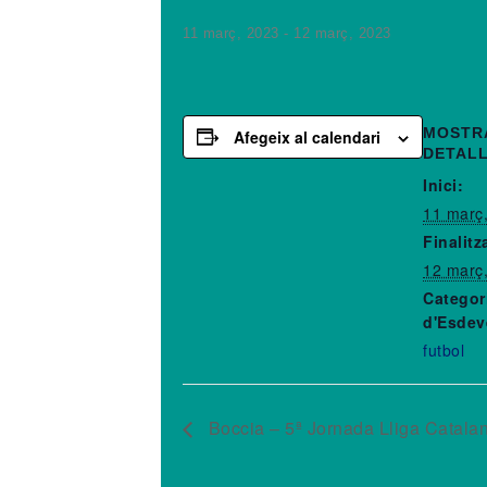
11 març, 2023
-
12 març, 2023
MOSTR
Afegeix al calendari
DETAL
Inici:
11 març
Finalitz
12 març
Categor
d'Esdev
futbol
Boccia – 5ª Jornada Lliga Catala