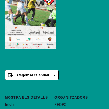
Afegeix al calendari
MOSTRA ELS DETALLS
ORGANITZADORS
Inici:
FEDPC