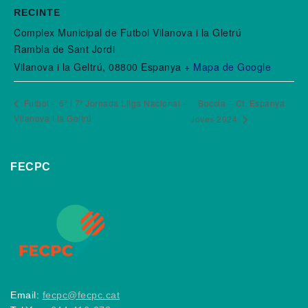
RECINTE
Complex Municipal de Futbol Vilanova i la Gletrú
Rambla de Sant Jordi
Vilanova i la Geltrú
,
08800
Espanya
+ Mapa de Google
Futbol – 6ª i 7ª Jornada Lliga Nacional –
Boccia – Ct. Espanya
Vilanova i la Geltrú
Joves 2024
FECPC
Email:
fecpc@fecpc.cat