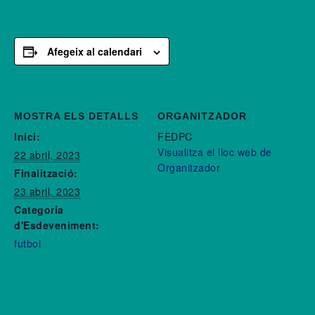
Afegeix al calendari
MOSTRA ELS DETALLS
ORGANITZADOR
Inici:
FEDPC
Visualitza el lloc web de
22 abril, 2023
Organitzador
Finalització:
23 abril, 2023
Categoria
d'Esdeveniment:
futbol