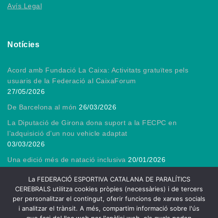
Avís Legal
Notícies
Acord amb Fundació La Caixa: Activitats gratuïtes pels
usuaris de la Federació al CaixaForum
27/05/2026
De Barcelona al món
26/03/2026
La Diputació de Girona dona suport a la FECPC en
l’adquisició d’un nou vehicle adaptat
03/03/2026
Una edició més de natació inclusiva
20/01/2026
Gràcies, President!
13/01/2026
La FEDERACIÓ ESPORTIVA CATALANA DE PARALÍTICS
CEREBRALS utilitza cookies pròpies (necessàries) i de tercers
per personalitzar el contingut, oferir funcions de xarxes socials
i analitzar el trànsit. A més, compartim informació sobre l'ús