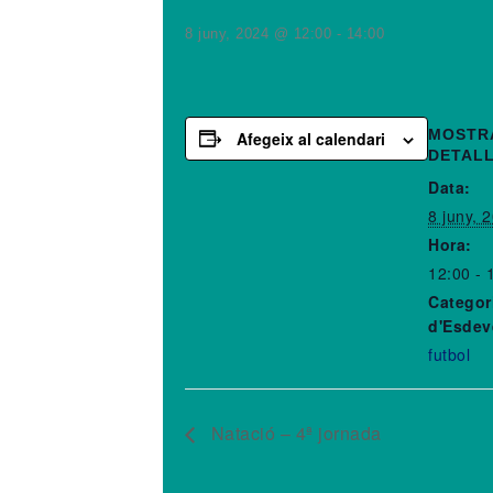
8 juny, 2024 @ 12:00
-
14:00
MOSTR
Afegeix al calendari
DETAL
Data:
8 juny, 
Hora:
12:00 - 
Categor
d'Esdev
futbol
Natació – 4ª jornada