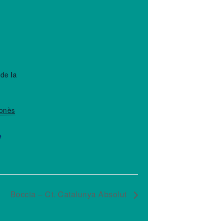
de la
lonès
e
Boccia – Ct. Catalunya Absolut