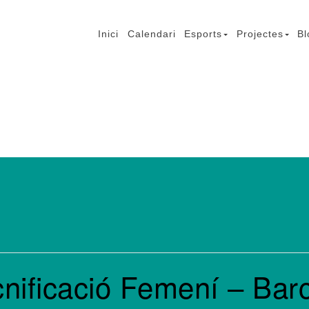
Inici
Calendari
Esports
Projectes
Bl
mb Lesió Cerebral
cnificació Femení – Bar