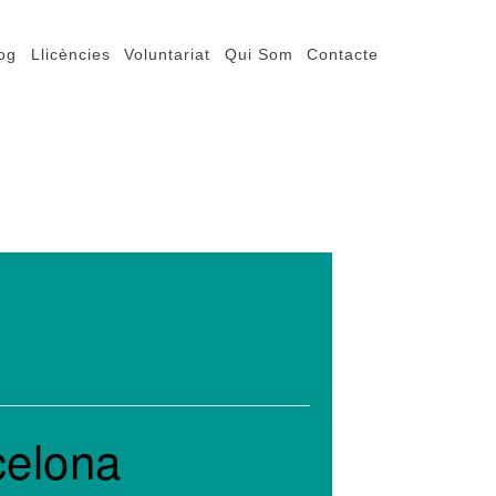
og
Llicències
Voluntariat
Qui Som
Contacte
celona