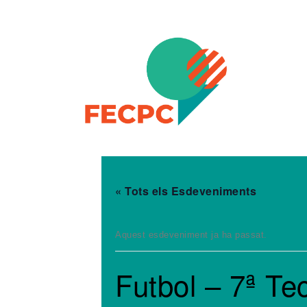
Skip to content
FECPC – Federació Esportiva Catalana de Persones a
« Tots els Esdeveniments
Aquest esdeveniment ja ha passat.
Futbol – 7ª Te