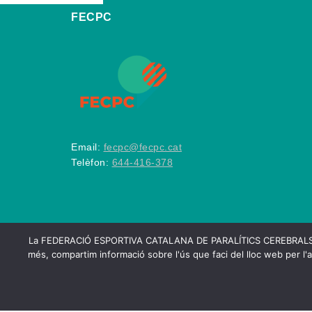
FECPC
Email:
fecpc@fecpc.cat
Telèfon:
644-416-378
La FEDERACIÓ ESPORTIVA CATALANA DE PARALÍTICS CEREBRALS utilitza
més, compartim informació sobre l'ús que faci del lloc web per l'a
2026
FECPC – Federa