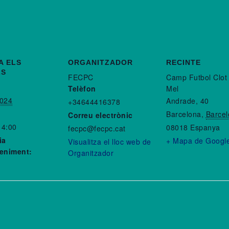
A ELS
ORGANITZADOR
RECINTE
LS
FECPC
Camp Futbol Clot 
Telèfon
Mel
2024
Andrade, 40
+34644416378
Barcelona
,
Barce
Correu electrònic
14:00
08018
Espanya
fecpc@fecpc.cat
ia
+ Mapa de Googl
Visualitza el lloc web de
eniment:
Organitzador