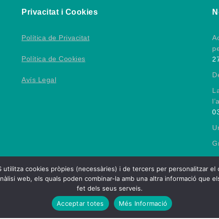
Privacitat i Cookies
N
Política de Privacitat
Ac
p
Política de Cookies
2
D
Avís Legal
L
l’
0
Un
Gr
 cookies pròpies (necessàries) i de tercers per personalitzar el conti
nàlisi web, els quals poden combinar-la amb una altra informació que els
fet dels seus serveis.
ció Esportiva Catalana de Persones amb Lesió Cerebral
| Them
Acceptar totes
Més Informació