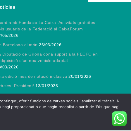
otícies
ord amb Fundació La Caixa: Activitats gratuïtes
els usuaris de la Federació al CaixaForum
7/05/2026
e Barcelona al món
26/03/2026
a Diputació de Girona dona suport a la FECPC en
adquisició d’un nou vehicle adaptat
3/03/2026
a edició més de natació inclusiva
20/01/2026
àcies, President!
13/01/2026
ngut, oferir funcions de xarxes socials i analitzar el trànsit. A
 hagi proporcionat o que hagin recopilat a partir de 'l'ús que hagi
e by
Spiracle Themes