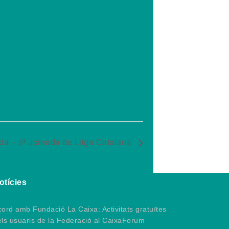
ia – 3ª Jornada de Lliga Catalana
otícies
ord amb Fundació La Caixa: Activitats gratuïtes
els usuaris de la Federació al CaixaForum