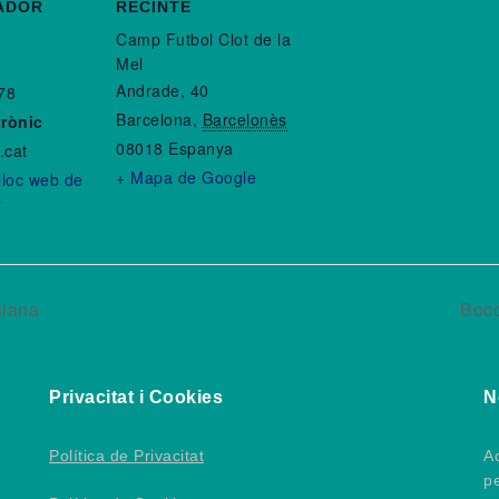
ADOR
RECINTE
Camp Futbol Clot de la
Mel
Andrade, 40
78
Barcelona
,
Barcelonès
trònic
08018
Espanya
.cat
+ Mapa de Google
 lloc web de
r
alana
Bocc
Privacitat i Cookies
N
Política de Privacitat
Ac
p