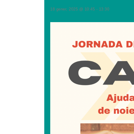
18 gener, 2025 @ 10:45
-
13:30