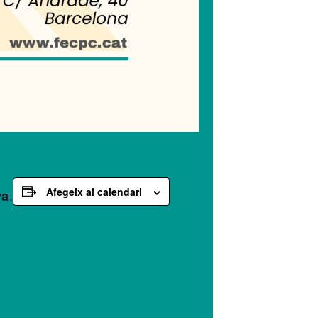
Afegeix al calendari
.
ya