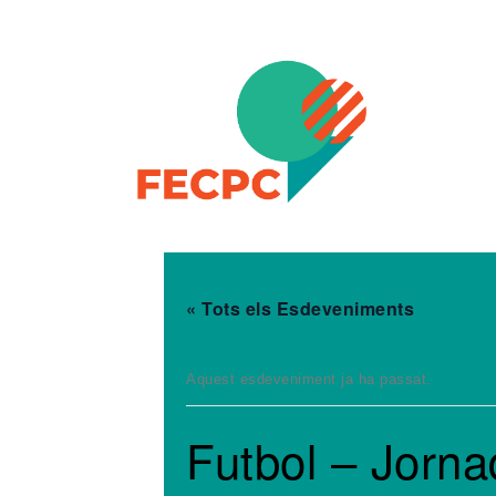
Skip to content
FECPC – Federació Esportiva Catalana de Persones a
« Tots els Esdeveniments
Aquest esdeveniment ja ha passat.
Futbol – Jorn