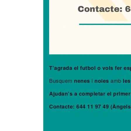
T’agrada el futbol o vols fer e
Busquem
i
amb
nenes
noies
les
Ajudan’s a completar el primer
Contacte: 644 11 97 49 (Àngels