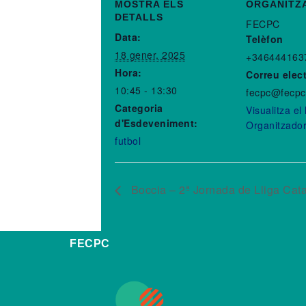
MOSTRA ELS
ORGANITZ
DETALLS
FECPC
Data:
Telèfon
18 gener, 2025
+346444163
Hora:
Correu elec
10:45 - 13:30
fecpc@fecpc
Categoria
Visualitza el
d'Esdeveniment:
Organitzado
futbol
Boccia – 2ª Jornada de Lliga Cat
FECPC