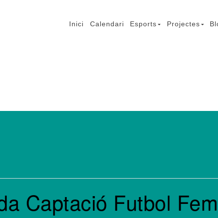
Inici
Calendari
Esports
Projectes
Bl
mb Lesió Cerebral
ada Captació Futbol Fem