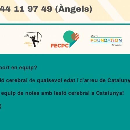
sport en equip?
de
i d’
ió cerebral
qualsevol edat
arreu de Catalun
 equip de noies amb lesió cerebral a Catalunya!
)