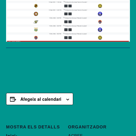
Afegeix al calendari
MOSTRA ELS DETALLS
ORGANITZADOR
Inici:
ACPFE