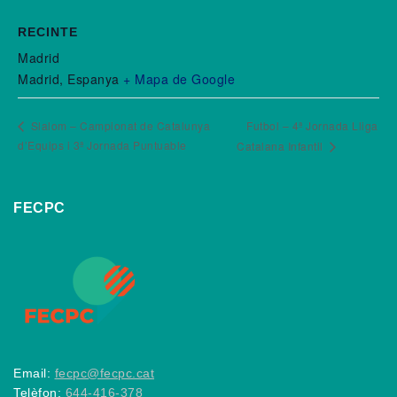
RECINTE
Madrid
Madrid
,
Espanya
+ Mapa de Google
Slalom – Campionat de Catalunya
Futbol – 4ª Jornada Lliga
d’Equips i 3ª Jornada Puntuable
Catalana Infantil
FECPC
Email:
fecpc@fecpc.cat
Telèfon:
644-416-378