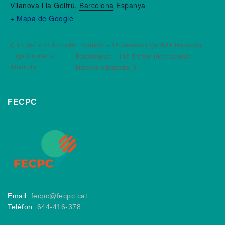
Vilanova i la Geltrú
,
Barcelona
Espanya
+ Mapa de Google
Futbol – 2ª Jornada
Natació – 1ª Jornada Liga AXA Natación
Lliga Catalana
Paralímpica – 11è Trofeu Internacional
Absoluta
Natació Adaptada
FECPC
Email:
fecpc@fecpc.cat
Telèfon:
644-416-378