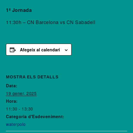
1ª Jornada
11:30h – CN Barcelona vs CN Sabadell
Afegeix al calendari
MOSTRA ELS DETALLS
Data:
19 gener, 2025
Hora:
11:30 - 13:30
Categoria d'Esdeveniment:
waterpolo