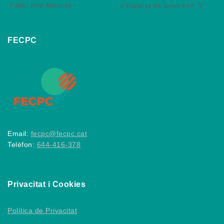
Futbol Sala Absoluta
d’Espanya de Joves AXA
FECPC
Email:
fecpc@fecpc.cat
Telèfon:
644-416-378
Privacitat i Cookies
Política de Privacitat