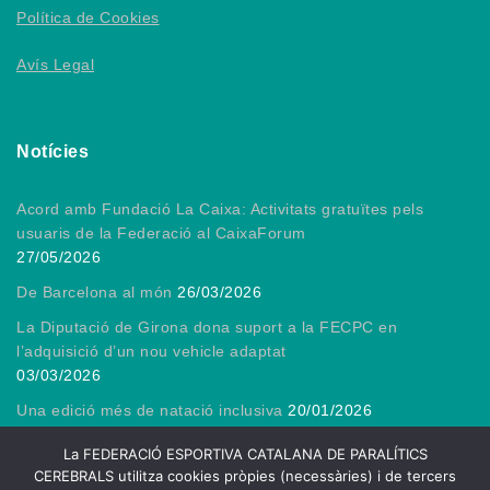
Política de Cookies
Avís Legal
Notícies
Acord amb Fundació La Caixa: Activitats gratuïtes pels
usuaris de la Federació al CaixaForum
27/05/2026
De Barcelona al món
26/03/2026
La Diputació de Girona dona suport a la FECPC en
l’adquisició d’un nou vehicle adaptat
03/03/2026
Una edició més de natació inclusiva
20/01/2026
Gràcies, President!
13/01/2026
La FEDERACIÓ ESPORTIVA CATALANA DE PARALÍTICS
CEREBRALS utilitza cookies pròpies (necessàries) i de tercers