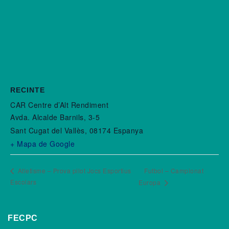
RECINTE
CAR Centre d’Alt Rendiment
Avda. Alcalde Barnils, 3-5
Sant Cugat del Vallès
,
08174
Espanya
+ Mapa de Google
Atletisme – Prova pilot Jocs Esportius
Futbol – Campionat
Escolars
Europa
FECPC