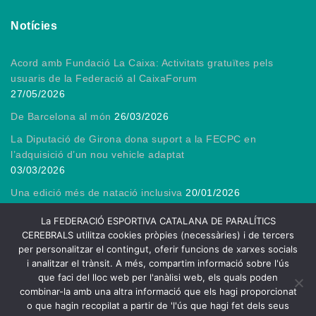
Notícies
Acord amb Fundació La Caixa: Activitats gratuïtes pels
usuaris de la Federació al CaixaForum
27/05/2026
De Barcelona al món
26/03/2026
La Diputació de Girona dona suport a la FECPC en
l’adquisició d’un nou vehicle adaptat
03/03/2026
Una edició més de natació inclusiva
20/01/2026
Gràcies, President!
13/01/2026
La FEDERACIÓ ESPORTIVA CATALANA DE PARALÍTICS
CEREBRALS utilitza cookies pròpies (necessàries) i de tercers
per personalitzar el contingut, oferir funcions de xarxes socials
i analitzar el trànsit. A més, compartim informació sobre l'ús
que faci del lloc web per l'anàlisi web, els quals poden
2026
combinar-la amb una altra informació que els hagi proporcionat
FECPC – Federació Esportiva Catalana de Persones amb Lesió
o que hagin recopilat a partir de 'l'ús que hagi fet dels seus