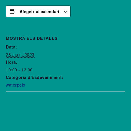
Afegeix al calendari
MOSTRA ELS DETALLS
Data:
28 maig, 2023
Hora:
10:00 - 13:00
Categoria d'Esdeveniment:
waterpolo