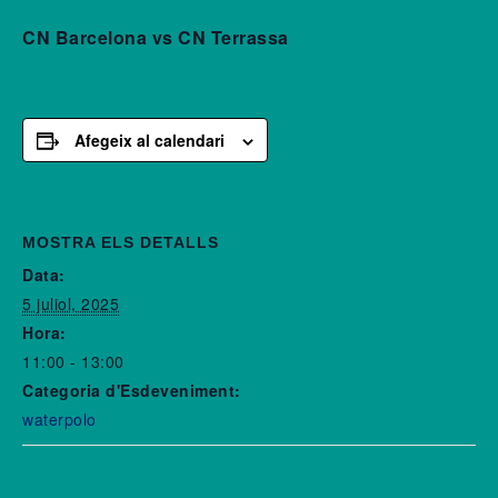
CN Barcelona vs CN Terrassa
Afegeix al calendari
MOSTRA ELS DETALLS
Data:
5 juliol, 2025
Hora:
11:00 - 13:00
Categoria d'Esdeveniment:
waterpolo