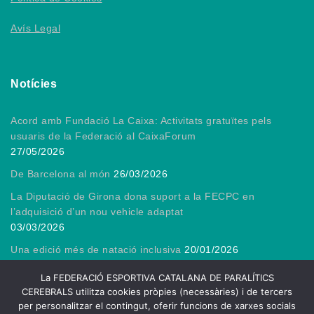
Avís Legal
Notícies
Acord amb Fundació La Caixa: Activitats gratuïtes pels
usuaris de la Federació al CaixaForum
27/05/2026
De Barcelona al món
26/03/2026
La Diputació de Girona dona suport a la FECPC en
l’adquisició d’un nou vehicle adaptat
03/03/2026
Una edició més de natació inclusiva
20/01/2026
Gràcies, President!
13/01/2026
La FEDERACIÓ ESPORTIVA CATALANA DE PARALÍTICS
CEREBRALS utilitza cookies pròpies (necessàries) i de tercers
per personalitzar el contingut, oferir funcions de xarxes socials