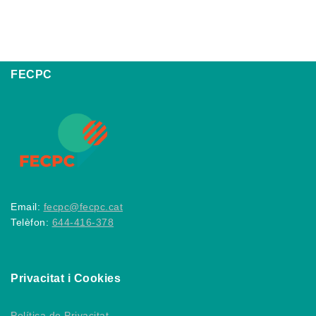
FECPC
Email:
fecpc@fecpc.cat
Telèfon:
644-416-378
Privacitat i Cookies
Política de Privacitat