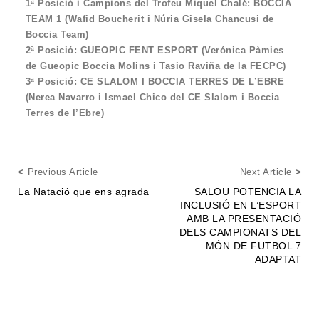
1ª Posició i Campions del Trofeu Miquel Chalé: BOCCIA
TEAM 1 (Wafid Boucherit i Núria Gisela Chancusi de
Boccia Team)
2ª Posició: GUEOPIC FENT ESPORT (Verónica Pàmies
de Gueopic Boccia Molins i Tasio Raviña de la FECPC)
3ª Posició: CE SLALOM I BOCCIA TERRES DE L’EBRE
(Nerea Navarro i Ismael Chico del CE Slalom i Boccia
Terres de l’Ebre)
Posts navigation
Previous Article
Next
Previous Article
Next Article
La Natació que ens agrada
SALOU POTENCIA LA
INCLUSIÓ EN L’ESPORT
AMB LA PRESENTACIÓ
DELS CAMPIONATS DEL
MÓN DE FUTBOL 7
ADAPTAT