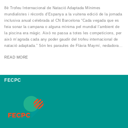
8è Trofeu Internacional de Natació Adaptada Mínimes
mundialistes i rècords d’Espanya a la vuitena edició de la jornada
inclusiva anual celebrada al CN Barcelona “Cada vegada que es
feia sonar la campana o alguna mínima pel mundial l’ambient de
la piscina era màgic. Això no passa a totes les competicions, per
això m’agrada cada any poder gaudir del trofeu internacional de
natació adaptada.” Són les paraules de Flàvia Maymí, nedadora…
READ MORE
FECPC