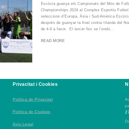
Escòcia guanya els Campionats del Món de Futbo
Championships 2024 al Complex Esportiu Futbol 
seleccions d’Europa, Àsia i Sud-Amèrica Escòc
després de guanyar la final contra Irlanda del N
de 4-0 a favor. El tercer lloc se l’endú…
READ MORE
Privacitat i Cookies
N
Política de Privacitat
Ac
p
Política de Cookies
2
D
Avís Legal