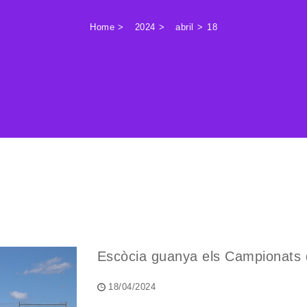
Home
2024
abril
18
Escòcia guanya els Campionats 
18/04/2024