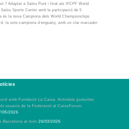
l 7 Adaptat a Salou Punt i final als IFCPF World
Salou Sports Center amb la participació de 5
ia és la nova Campiona dels World Championships
ord, la sots-campiona d’enguany, amb un clar marcador
otícies
ord amb Fundació La Caixa: Activitats gratuïtes
els usuaris de la Federació al CaixaForum
7/05/2026
e Barcelona al món
26/03/2026