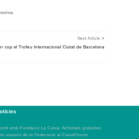
emenina
.
Next Article
Next Article
r cop el Trofeu Internacional Ciutat de Barcelona
otícies
ord amb Fundació La Caixa: Activitats gratuïtes
els usuaris de la Federació al CaixaForum