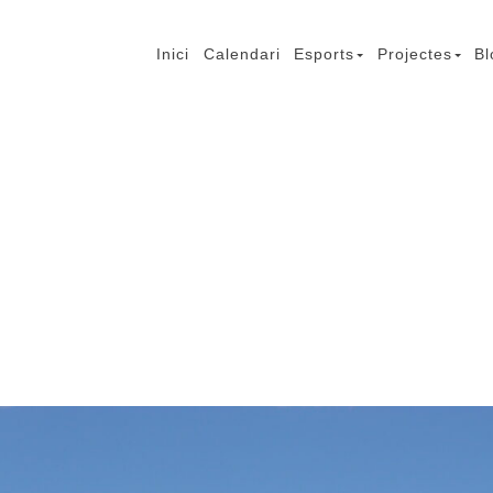
Inici
Calendari
Esports
Projectes
Bl
mb Lesió Cerebral