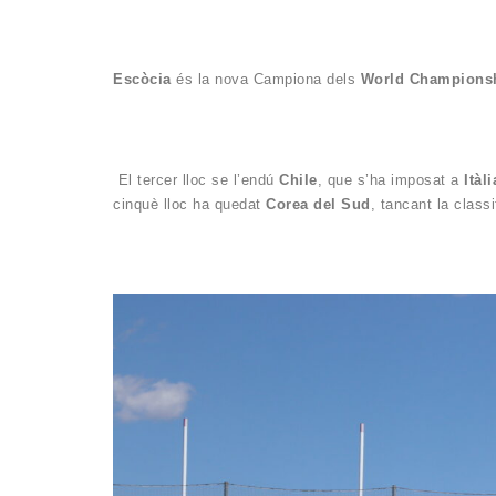
Escòcia
és la nova Campiona dels
World Champions
El tercer lloc se l’endú
Chile
, que s’ha imposat a
Itàli
cinquè lloc ha quedat
Corea del Sud
, tancant la clas