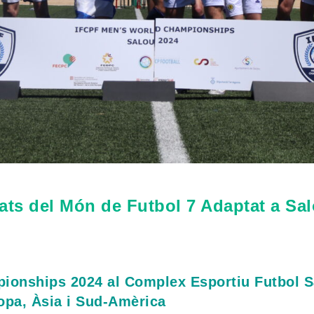
ts del Món de Futbol 7 Adaptat a Sa
pionships 2024 al Complex Esportiu Futbol S
ropa, Àsia i Sud-Amèrica