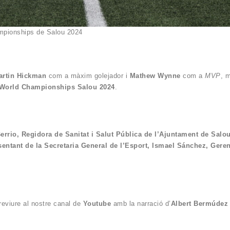
mpionships de Salou 2024
artin Hickman
com a màxim golejador i
Mathew Wynne
com a
MVP
, m
World Championships Salou 2024
.
Berrio, Regidora de Sanitat i Salut Pública de l’Ajuntament de Salou
entant de la Secretaria General de l’Esport, Ismael Sánchez, Geren
reviure al nostre canal de
Youtube
amb la narració d’
Albert Bermúdez