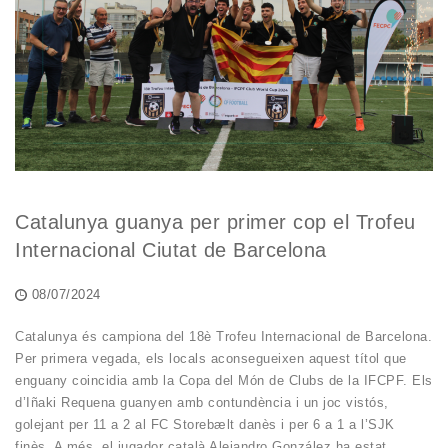
Catalunya guanya per primer cop el Trofeu
Internacional Ciutat de Barcelona
08/07/2024
Catalunya és campiona del 18è Trofeu Internacional de Barcelona.
Per primera vegada, els locals aconsegueixen aquest títol que
enguany coincidia amb la Copa del Món de Clubs de la IFCPF. Els
d’Iñaki Requena guanyen amb contundència i un joc vistós,
golejant per 11 a 2 al FC Storebælt danès i per 6 a 1 a l’SJK
finès. A més, el jugador català Alejandro González ha estat