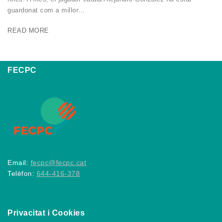
guardonat com a millor…
READ MORE
FECPC
Email:
fecpc@fecpc.cat
Telèfon:
644-416-378
Privacitat i Cookies