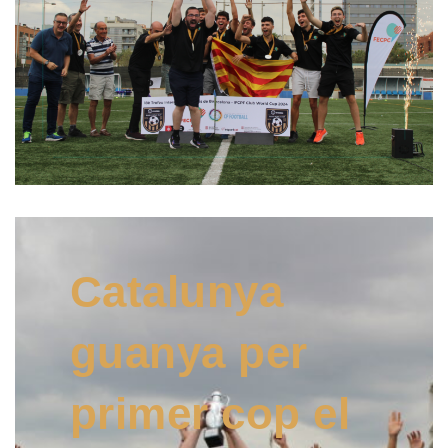
Catalunya
guanya per
primer cop el