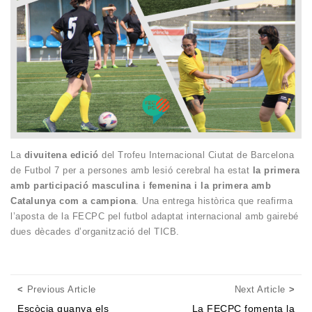
La
divuitena edició
del Trofeu Internacional Ciutat de Barcelona
de Futbol 7 per a persones amb lesió cerebral ha estat
la primera
amb participació masculina i femenina
i la primera amb
Catalunya com a campiona
. Una entrega històrica que reafirma
l’aposta de la FECPC pel futbol adaptat internacional amb gairebé
dues dècades d’organització del TICB.
Posts navigation
Previous Article
Next
Previous Article
Next Article
Escòcia guanya els
La FECPC fomenta la