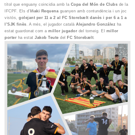
títol que enguany coincidia amb la
Copa del Món de Clubs
de la
IFCPF. Els d’
Iñaki Requena
guanyen amb contundència i un joc
vistós,
golejant per 11 a 2 al FC Storebælt danès i per 6 a 1 a
l’SJK finès
. A més, el jugador català
Alejandro González
ha
estat guardonat com a
millor jugador
del torneig. El
millor
porter
ha estat
Jakob Teute
del
FC Storebælt
.