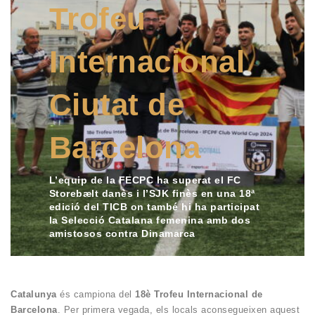
Trofeu
Internacional
Ciutat de
Barcelona
L’equip de la FECPC ha superat el FC
Storebælt danès i l’SJK finès en una 18ª
edició del TICB on també hi ha participat
la Selecció Catalana femenina amb dos
amistosos contra Dinamarca
Catalunya
és campiona del
18è Trofeu Internacional de
Barcelona
. Per primera vegada, els locals aconsegueixen aquest