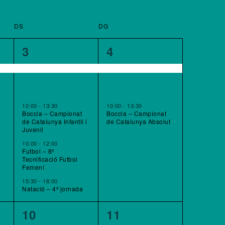
DS
DISSABTE
DG
DIUMENGE
4
2
3
4
ent,
esdeveniments,
esdeveniments,
10:00
-
13:30
10:00
-
13:30
Boccia – Campionat
Boccia – Campionat
de Catalunya Infantil i
de Catalunya Absolut
Juvenil
10:00
-
12:00
Futbol – 8ª
Tecnificació Futbol
Femení
15:30
-
18:00
Natació – 4ª jornada
4
4
10
11