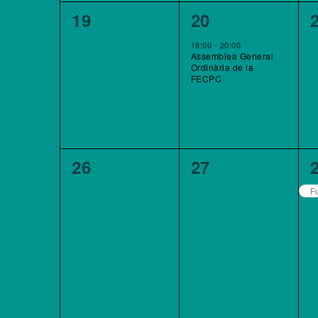
0
1
19
20
esdeveniments,
esdeveniment,
18:00
-
20:00
Assemblea General
Ordinària de la
FECPC
0
0
26
27
esdeveniments,
esdeveniments
F