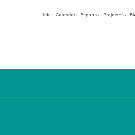
Inici
Calendari
Esports
Projectes
Bl
mb Lesió Cerebral