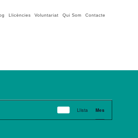
og
Llicències
Voluntariat
Qui Som
Contacte
Navegació
Llista
Mes
de
visualitzacions
Esdeveniment