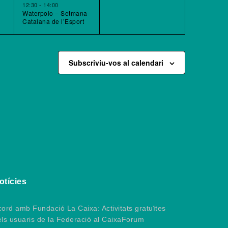
12:30
-
14:00
Waterpolo – Setmana
Catalana de l’Esport
Subscriviu-vos al calendari
otícies
ord amb Fundació La Caixa: Activitats gratuïtes
els usuaris de la Federació al CaixaForum